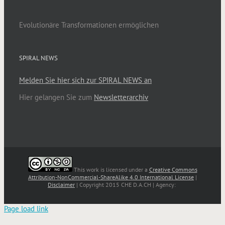
Evolutionäre Transformationen ermöglichen
SPIRAL NEWS
Melden Sie hier sich zur SPIRAL NEWS an
Hier gelangen Sie zum
Newsletterarchiv
This work is licensed under a
Creative Commons
Attribution-NonCommercial-ShareAlike 4.0 International License
|
Disclaimer
| Copyright 2015 CHE D.A.CH | Agency:
Page load link