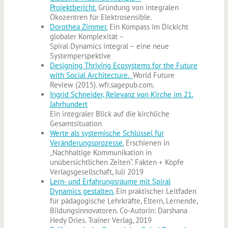
Projektbericht.
Gründung von integralen
Ökozentren für Elektrosensible.
Dorothea Zimmer.
Ein Kompass im Dickicht
globaler Komplexität –
Spiral Dynamics integral – eine neue
Systemperspektive
Designing Thriving Ecosystems for the Future
with Social Architecture.
World Future
Review (2015). wfr.sagepub.com.
Ingrid Schneider, Relevanz von Kirche im 21.
Jahrhundert
Ein integraler Blick auf die kirchliche
Gesamtsituation
Werte als systemische Schlüssel für
Veränderungsprozesse.
Erschienen in
„Nachhaltige Kommunikation in
unübersichtlichen Zeiten“. Fakten + Köpfe
Verlagsgesellschaft, Juli 2019
Lern- und Erfahrungsräume mit Spiral
Dynamics gestalten.
Ein praktischer Leitfaden
für pädagogische Lehrkräfte, Eltern, Lernende,
Bildungsinnovatoren. Co-Autorin: Darshana
Hedy Dries. Trainer Verlag, 2019