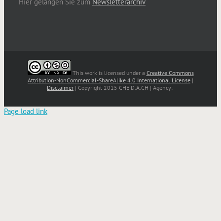
Hier gelangen Sie zum
Newsletterarchiv
This work is licensed under a
Creative Commons
Attribution-NonCommercial-ShareAlike 4.0 International License
|
Disclaimer
| Copyright 2015 CHE D.A.CH | Agency:
Page load link