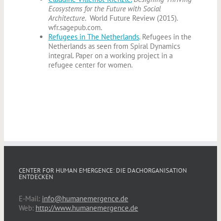
Ecosystems for the Future with Social
Architecture
. World Future Review (2015).
wfr.sagepub.com.
Refugees in The Netherlands
. Refugees in the
Netherlands as seen from Spiral Dynamics
integral. Paper on a working project in a
refugee center for women.
CENTER FOR HUMAN EMERGENCE: DIE DACHORGANISATION
ENTDECKEN
E-Mail:
info@humanemergence.de
Web:
http://www.humanemergence.de