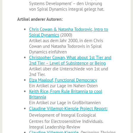
Systems Development’ – den Ursprung
von Spiral Dynamics integral gelegt hat.
Artikel anderer Autoren:
Chris Cowan & Natasha Todorovic, Intro to
Spiral Dynamics
(2000)
Artikel aus dem Jahr 2000, in dem Chris
Cowan und Natasha Todorovis in Spiral
Dynamics einführen
Christopher Cowan, What about 1st Tier and
2nd Tier – Level of Subsistence or Being
Artikel über die Unterschiede von 1st und
2nd Tier.
Elza Maalouf, Functional Democracy
Ein Artikel zur Lage im Nahen Osten
Keith Rice, From Rule Britannia to cool
Britannia
Ein Artikel zur Lage in Großbritannien
Claudine Villemot-Kienzle Project
Report:
Development of Integral Ecological
Centres for Electrosensitive Individuals.
Integral Leadership Review
Claudine Villemot-Kienzle.
Designing Thriving