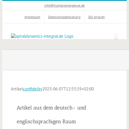
Zum
info@humanemergence.de
Inhalt
springen
Impressum
Datenschutzerklärung
SDi english
Artikel
confidelity
2023-06-07T12:53:19+02:00
Artikel aus dem deutsch- und
englischsprachigen Raum