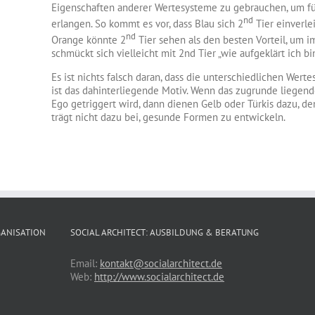
Eigenschaften anderer Wertesysteme zu gebrauchen, um für
nd
erlangen. So kommt es vor, dass Blau sich 2
Tier einverlei
nd
Orange könnte 2
Tier sehen als den besten Vorteil, um 
schmückt sich vielleicht mit 2nd Tier „wie aufgeklärt ich bin
Es ist nichts falsch daran, dass die unterschiedlichen Wert
ist das dahinterliegende Motiv. Wenn das zugrunde liegend
Ego getriggert wird, dann dienen Gelb oder Türkis dazu, d
trägt nicht dazu bei, gesunde Formen zu entwickeln.
GANISATION
SOCIAL ARCHITECT: AUSBILDUNG & BERATUNG
Email:
kontakt@socialarchitect.de
Web:
http://www.socialarchitect.de