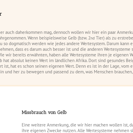
r
ier auch daherkommen mag, dennoch wollen wir hier ein paar Anmerku
’ wahrgenommen. Wenn beispielsweise Gelb (bzw. 2
Tier) als zu erstre
nd
au so dogmatisch werden wie jedes andere Wertesystem. Darum kann eine
ehmen, dass es darum auch besser ist und die anderen Wertesysteme sc
ie wir bereits erwähnten, haben alle Wertesysteme ihren je eigenen We
 hat absolut keinen Wert im ländlichen Afrika. Dort sind gesundes Beig
ert ist, hat es schon seinen eigenen Wert. Denn es ist in der Lage, v
hin und her zu bewegen und passend zu dem, was Menschen brauchen, 
Missbrauch von Gelb
Eine weitere Anmerkung, die wir hier machen wollen ist, d
ihre eigenen Zwecke nutzen. Alle Wertesysteme nehmen si