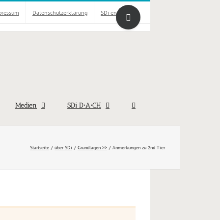
Toggle
pressum
Datenschutzerklärung
SDi english
Sliding
Bar
Area
Medien
SDi D⋅A⋅CH
Startseite
über SDi
Grundlagen >>
Anmerkungen zu 2nd Tier