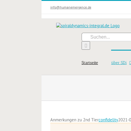
Zum
info@humanemergence.de
Inhalt
springen
Suche
nach:
Startseite
über SDi
Anmerkungen zu 2nd Tier
confidelity
2021-0