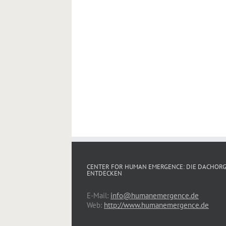
CENTER FOR HUMAN EMERGENCE: DIE DACHOR
ENTDECKEN
E-Mail:
info@humanemergence.de
Web:
http://www.humanemergence.de