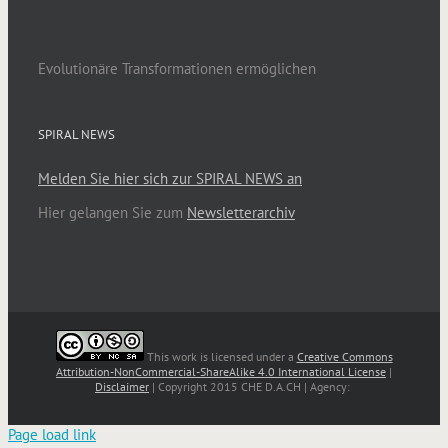
Evolutionäre Transformationen ermöglichen
SPIRAL NEWS
Melden Sie hier sich zur SPIRAL NEWS an
Hier gelangen Sie zum
Newsletterarchiv
This work is licensed under a
Creative Commons
Attribution-NonCommercial-ShareAlike 4.0 International License
|
Disclaimer
| Copyright 2015 CHE D.A.CH | Agency:
Page load link