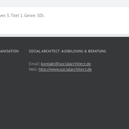
es 3. Titel 1. Genre: SDi.
GANISATION
SOCIAL ARCHITECT: AUSBILDUNG & BERATUNG
Email:
kontakt@socialarchitect.de
Web:
http://www.socialarchitect.de