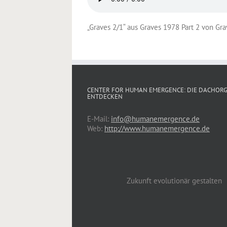
„Graves 2/1“ aus Graves 1978 Part 2 von Grav
CENTER FOR HUMAN EMERGENCE: DIE DACHOR
ENTDECKEN
E-Mail:
info@humanemergence.de
Web:
http://www.humanemergence.de
Zukunft evolutionär gestalten