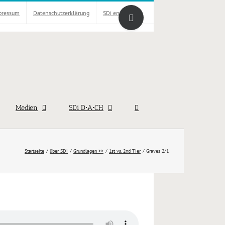
Toggle
pressum
Datenschutzerklärung
SDi english
Sliding
Bar
Area
Medien
SDi D⋅A⋅CH
Startseite
über SDi
Grundlagen >>
1st vs. 2nd Tier
Graves 2/1