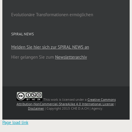
Evolutionäre Transformationen ermöglichen
SPIRAL NEWS
Melden Sie hier sich zur SPIRAL NEWS an
Hier gelangen Sie zum
Newsletterarchiv
This work is licensed under a
Creative Commons
Attribution-NonCommercial-ShareAlike 4.0 International License
|
Disclaimer
| Copyright 2015 CHE D.A.CH | Agency:
Page load link